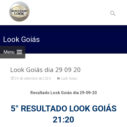
Skip
to
Pesquisa
content
por:
Look Goiás
Menu
Look Goiás dia 29 09 20
29 de setembro de 2020
Look Goias
Resultado Look Goiás dia 29-09-20
5° RESULTADO LOOK GOIÁS
21:20