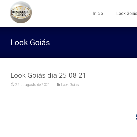
Skip
to
Inicio
Look Goiá
content
Look Goiás
Look Goiás dia 25 08 21
25 de agosto de 2021
Look Goias