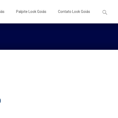
Pesquisa
iás
Palpite Look Goiás
Contato Look Goiás
por:
0