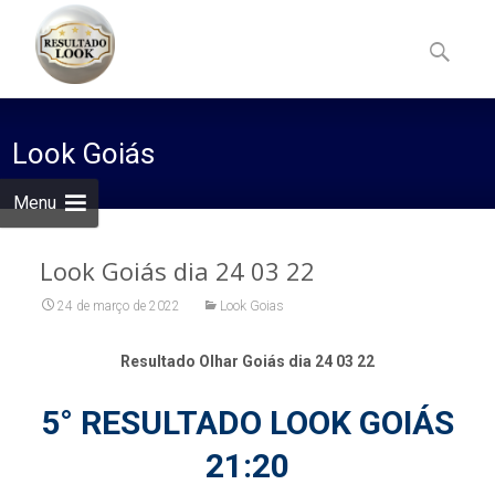
Skip
to
Pesquisa
content
por:
Look Goiás
Menu
Look Goiás dia 24 03 22
24 de março de 2022
Look Goias
Resultado Olhar Goiás dia 24 03 22
5° RESULTADO LOOK GOIÁS
21:20