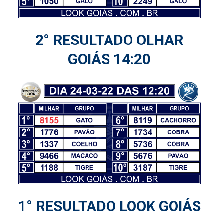
2° RESULTADO OLHAR
GOIÁS 14:20
1° RESULTADO LOOK GOIÁS