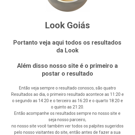
Look Goiás
Portanto veja aqui todos os resultados
da Look
Além disso nosso site é o primeiro a
postar o resultado
Então veja sempre o resultado conosco, são quatro
Resultados ao dia, o primeiro resultado acontece as 11:20 e
o segundo as 14:20 e o terceiro as 16:20 e o quarto 18:20 e
o quinto as 21:20.
Então acompanhe os resultados sempre no nosso site e
seja nosso parceiro,
no nosso site você também ver todos os palpites sugeridos
pelo nosso visitantes do site, então antes de fazer a sua