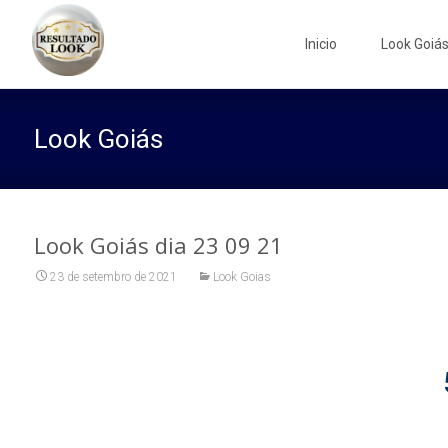
Skip
to
Inicio
Look Goiá
content
Look Goiás
Look Goiás dia 23 09 21
23 de setembro de 2021
Look Goias