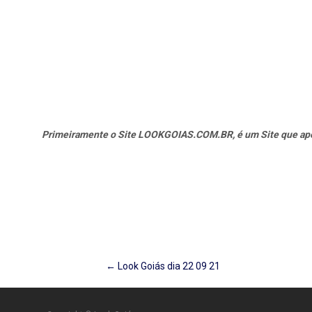
Primeiramente o Site LOOKGOIAS.COM.BR, é um Site que apena
Post
←
Look Goiás dia 22 09 21