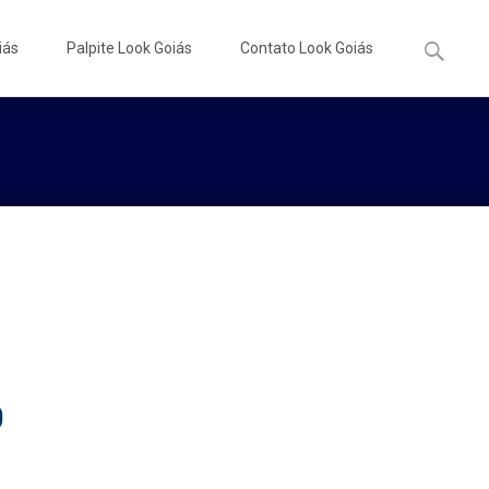
Pesquisa
iás
Palpite Look Goiás
Contato Look Goiás
por:
0