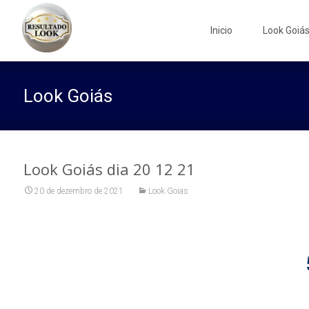
Skip
to
Inicio
Look Goiá
content
Look Goiás
Look Goiás dia 20 12 21
20 de dezembro de 2021
Look Goias