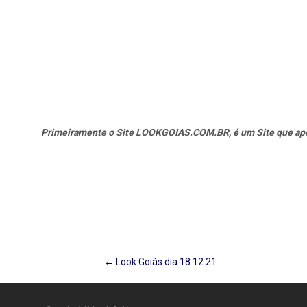
Primeiramente o Site LOOKGOIAS.COM.BR, é um Site que apena
Post
←
Look Goiás dia 18 12 21