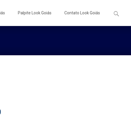
Pesquisa
iás
Palpite Look Goiás
Contato Look Goiás
por:
0