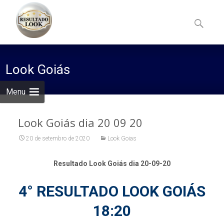
Skip
to
Pesquisa
content
por:
Look Goiás
Menu
Look Goiás dia 20 09 20
20 de setembro de 2020
Look Goias
Resultado Look Goiás dia 20-09-20
4° RESULTADO LOOK GOIÁS
18:20