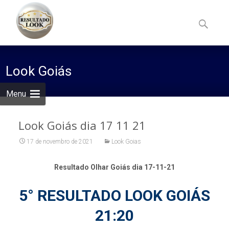
Skip
to
Pesquisa
content
por:
Look Goiás
Menu
Look Goiás dia 17 11 21
17 de novembro de 2021
Look Goias
Resultado Olhar Goiás dia 17-11-21
5° RESULTADO LOOK GOIÁS
21:20