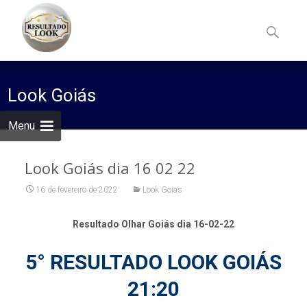
Skip
to
Pesquisa
content
por:
Look Goiás
Menu
Look Goiás dia 16 02 22
16 de fevereiro de 2022
Look Goias
Resultado Olhar Goiás dia 16-02-22
5° RESULTADO LOOK GOIÁS
21:20