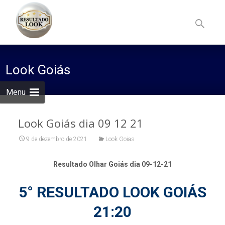
Skip
to
Pesquisa
content
por:
Look Goiás
Menu
Look Goiás dia 09 12 21
9 de dezembro de 2021
Look Goias
Resultado Olhar Goiás dia 09-12-21
5° RESULTADO LOOK GOIÁS
21:20