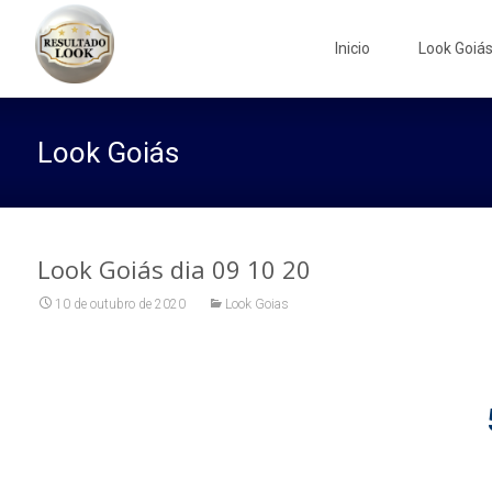
Skip
to
Inicio
Look Goiá
content
Look Goiás
Look Goiás dia 09 10 20
10 de outubro de 2020
Look Goias