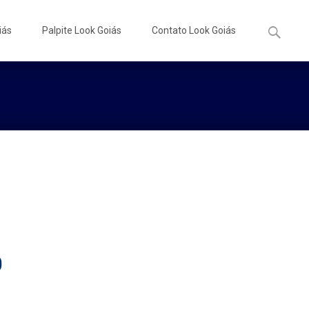
Pesquisa
iás
Palpite Look Goiás
Contato Look Goiás
por:
0