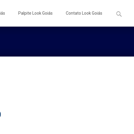
Pesquisa
iás
Palpite Look Goiás
Contato Look Goiás
por:
0