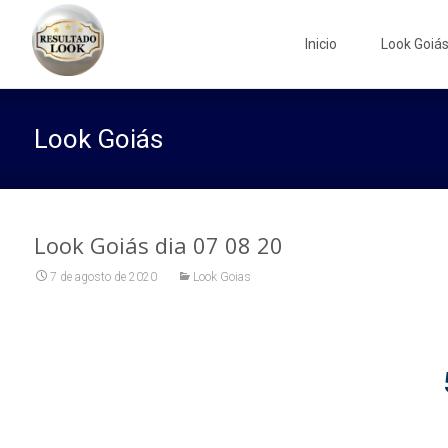
Skip
to
Inicio
Look Goiá
content
Look Goiás
Look Goiás dia 07 08 20
7 de agosto de 2020
Look Goias