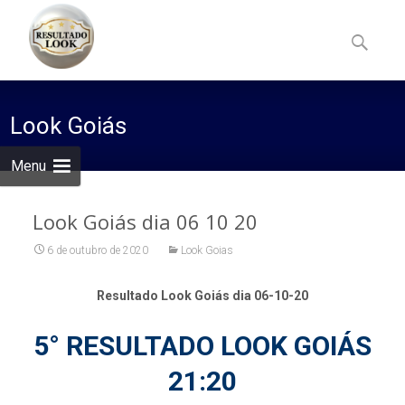
Skip
to
Pesquisa
content
por:
Look Goiás
Menu
Look Goiás dia 06 10 20
6 de outubro de 2020
Look Goias
Resultado Look Goiás dia 06-10-20
5° RESULTADO LOOK GOIÁS
21:20