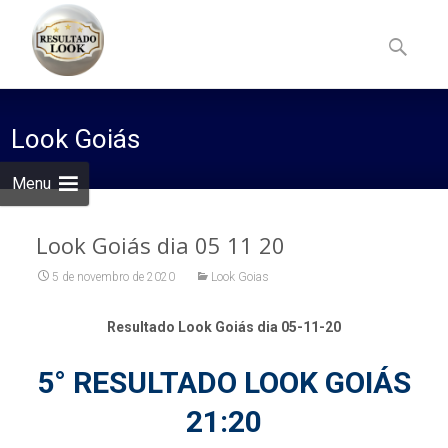
Skip
to
Pesquisa
content
por:
Look Goiás
Menu
Look Goiás dia 05 11 20
5 de novembro de 2020
Look Goias
Resultado Look Goiás dia 05-11-20
5° RESULTADO LOOK GOIÁS
21:20