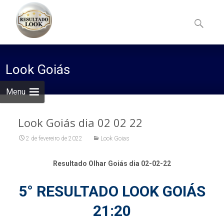
Skip
to
Pesquisa
content
por:
Look Goiás
Menu
Look Goiás dia 02 02 22
2 de fevereiro de 2022
Look Goias
Resultado Olhar Goiás dia 02-02-22
5° RESULTADO LOOK GOIÁS
21:20